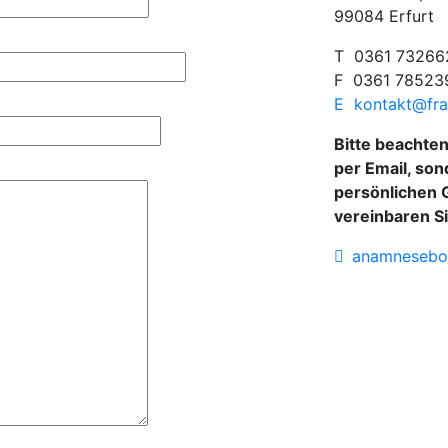
rtifiziert
net sich
99084 Erfurt
erungen und
ostik und
Knoten oder
t,
r Gefäße
T 0361 73266
und ist bei
tion des
F 0361 78523
er. Durch
E kontakt@fra
gutartige
darstellen.
Bitte beachten
eliebig
per Email, son
persönlichen 
chränkt
vereinbaren Si
phie
n
anamnesebo