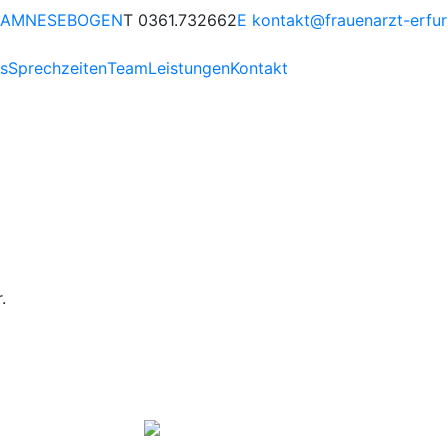
AMNESEBOGEN
T 0361.732662
E kontakt@frauenarzt-erfur
is
Sprechzeiten
Team
Leistungen
Kontakt
.